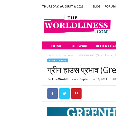
THURSDAY, AUGUST 6, 2026
BLOG
FORUM
T
h
e
W
o
r
l
HOME
SOFTWARE
BLOCK CHA
d
Home
Educational
ग्रीन हाउस प्रभाव (Green House Effe
l
EDUCATIONAL
i
ग्रीन हाउस प्रभाव (Gr
n
e
s
By
The Worldliness
-
September 16, 2021
s