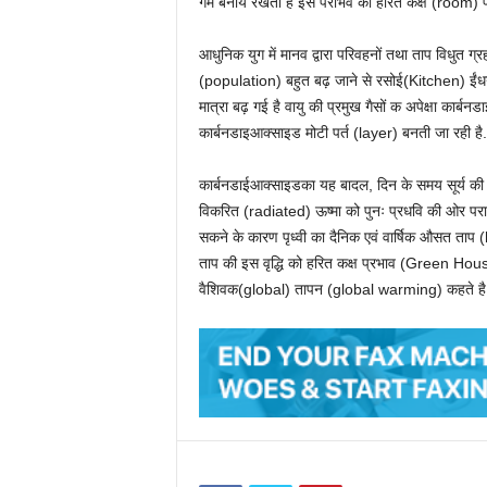
गर्म बनाये रखती है इस पराभव को हरित कक्ष (room
आधुनिक युग में मानव द्वारा परिवहनों तथा ताप विधुत 
(population) बहुत बढ़ जाने से रसोई(Kitchen) ईंधन 
मात्रा बढ़ गई है वायु की प्रमुख गैसों क अपेक्षा कार्
कार्बनडाइआक्साइड मोटी पर्त (layer) बनती जा रही है.
कार्बनडाईआक्साइडका यह बादल, दिन के समय सूर्य की ऊष्
विकरित (radiated) ऊष्मा को पुनः प्रधवि की ओर परावर्ति
सकने के कारण पृध्वी का दैनिक एवं वार्षिक औसत ताप 
ताप की इस वृद्धि को हरित कक्ष प्रभाव (Green Hou
वैशिवक(global) तापन (global warming) कहते है