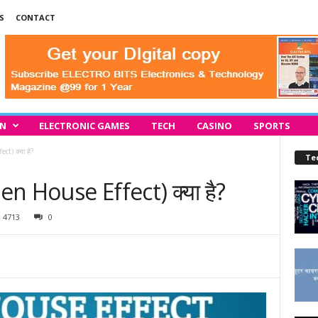
S
CONTACT
IN
ELECTRONIC GAMES
TECH
CASINO
SPORTS
ct) क्या है?
Te
een House Effect) क्या है?
4713
0