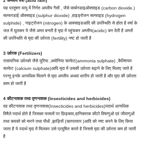
2 अम्लीय वर्षा (acid rain)
यह प्रदूषण वायु में निर्गत अम्लीय गैसों , जैसे कार्बनडाइऑक्साइड (carbon dioxide.)
सल्फरडाई ऑक्साइड (sulphur dioxide) ,हाइड्रोजन सल्फाइड (hydrogen
sulphide) , नाइट्रोजन (nitrogen) के आक्साइडआदि की उपस्थिति से होता है वर्षा के
जल में घुलकर ये जैसे अम्ल बनती है मृदा में पहुंचकर अम्लीय(acidic) कर देती है अम्लों
की उपस्थिति से मृदा की उर्वरता (fertility) नष्ट हो जाती है
3 उर्वरक (Fertilizers)
रासायनिक उर्वरको जैसे यूरिया ,अमोनिया सल्फेट(ammonia sulphate) ,कैल्शियम
सल्फेट (calcium sulphate)आदि मृदा में उसकी उर्वरता बढ़ाने के लिए मिलाए जाते है
परन्तु इनके अत्यधिक मिलाने से मृदा अम्लीय अथवा क्षारीय हो जाती है और मृदा की उर्वरता
काम हो जाती है
4 कीटनाशक तथा तृणनाशक (Insecticides and herbicides)
वह कीटनाशक तथा तृणनाशक(Insecticides and herbicides)पदार्थ अत्यधिक
विषैले पदार्थ होते है जिसका फसलों पर छिड़काव,हानिकारक कीटो विषाणुओ एवं जीवाणुओं
तथा कवको को मारने तथा पौधों ,झाड़ियों (खरपतवार )आदि को नष्ट करने के लिए किया
जाता है ये पदार्थ मृदा में मिलकर उसे प्रदूषित करते है जिससे मृदा की उर्वरता कम हो जाती
है