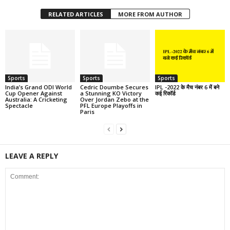
RELATED ARTICLES
MORE FROM AUTHOR
Sports
Sports
Sports
India’s Grand ODI World
Cedric Doumbe Secures
IPL -2022 के मैच नंबर 6 में बने
Cup Opener Against
a Stunning KO Victory
कई रिकॉर्ड
Australia: A Cricketing
Over Jordan Zebo at the
Spectacle
PFL Europe Playoffs in
Paris
LEAVE A REPLY