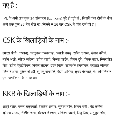
गए है :-
IPL के अभी तक कुल 14 संस्करण (Editions) पुरे हो चुके है , जिसमें दोनों टीमों के बीच
अभी तक कुल 26 मैच खेले गए ,जिसमे से 16 वार CSK ने जीत दर्ज की है |
CSK के खिलाड़ियों के नाम :-
एमएस धोनी (कप्तान), ऋतुराज गायकवाड़, अंबाती रायडू, रॉबिन उथप्पा, डेवोन कॉनवे,
मोईन अली, रवींद्र जडेजा, ड्वेन ब्रावो, क्रिस जॉर्डन, शिवम दुबे, दीपक चाहर, सिमरजीत
सिंह, ड्वेन प्रिटोरियस, मिचेल सैंटनर, एडम मिल्ने, राजवर्धन हंगरगेकर, प्रशांत सोलंकी,
महेश तीक्षणा, मुकेश चौधरी, शुभांशु सेनापति, केएम आसिफ, तुषार देशपांडे, सी. हरि निशांत,
एन. जगदीशन, के. भगत वर्मा.
KKR के खिलाड़ियों के नाम :-
आंद्रे रसेल, वरुण चक्रवर्ती, वेंकटेश अय्यर, सुनील नरेन, शिवम मावी , पैट कमिंस,
श्रेयस अय्यर, नीतीश राणा, शेल्डन जैक्सन, अजिंक्य रहाणे, रिंकू सिंह, अनुकूल रॉय,