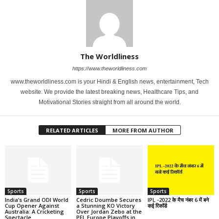
The Worldliness
https://www.theworldliness.com
www.theworldliness.com is your Hindi & English news, entertainment, Tech
website. We provide the latest breaking news, Healthcare Tips, and
Motivational Stories straight from all around the world.
RELATED ARTICLES
MORE FROM AUTHOR
Sports
Sports
Sports
India’s Grand ODI World
Cedric Doumbe Secures
IPL -2022 के मैच नंबर 6 में बने
Cup Opener Against
a Stunning KO Victory
कई रिकॉर्ड
Australia: A Cricketing
Over Jordan Zebo at the
Spectacle
PFL Europe Playoffs in