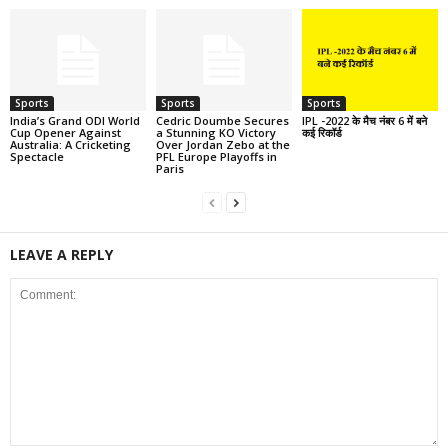
Sports
Sports
Sports
India’s Grand ODI World
Cedric Doumbe Secures
IPL -2022 के मैच नंबर 6 में बने
Cup Opener Against
a Stunning KO Victory
कई रिकॉर्ड
Australia: A Cricketing
Over Jordan Zebo at the
Spectacle
PFL Europe Playoffs in
Paris
LEAVE A REPLY