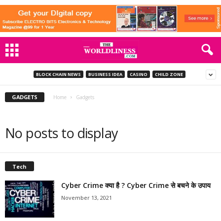
BLOCK CHAIN NEWS
BUSINESS IDEA
CASINO
CHILD ZONE
GADGETS
Home
Gadgets
No posts to display
Tech
Cyber Crime क्या है ? Cyber Crime से बचने के उपाय
November 13, 2021