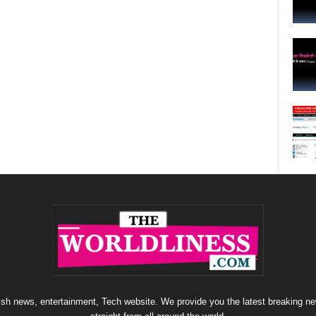
sh news, entertainment, Tech website. We provide you the latest breaking ne