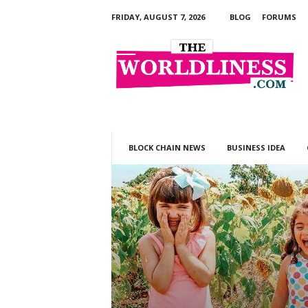
FRIDAY, AUGUST 7, 2026
BLOG
FORUMS
T
h
e
W
o
r
l
d
l
BLOCK CHAIN NEWS
BUSINESS IDEA
i
n
e
s
s