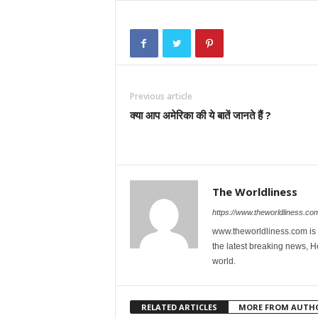
Previous article
क्या आप अमेरिका की ये बातें जानते हैं ?
The Worldliness
https://www.theworldliness.co
www.theworldliness.com is 
the latest breaking news, He
world.
RELATED ARTICLES
MORE FROM AUTH